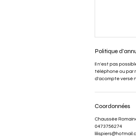
Politique d'ann
Il n'est pas possi
téléphone ou par 
d'acompte versé ne
Coordonnées
Chaussée Romaine 
0473756274
lilispiers@hotmail