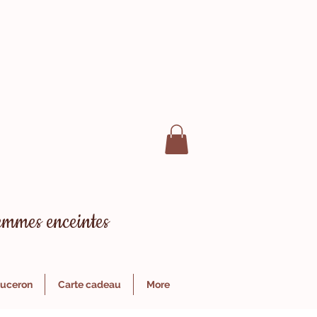
 femmes enceintes
puceron
Carte cadeau
More