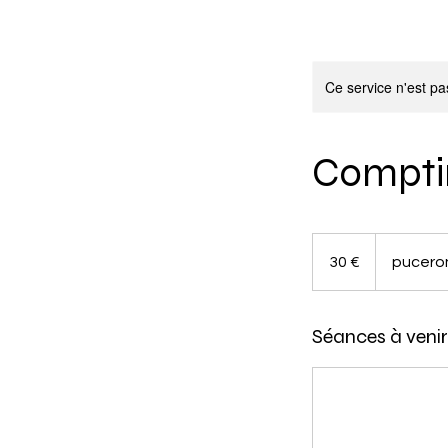
Ce service n'est pa
Comptin
30
euros
30 €
puceron
Séances à venir