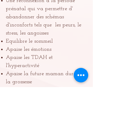
Une reconnexion à la période
prénatal qui va permettre d'
abandonner des schémas
d'inconforts tels que les peurs, le
stress, les angoisses
Equilibre le sommeil
Apaise les émotions
Apaise les TDAH et
l'hyperactivité
Apaise la future maman durant
la grossesse
Nettoie les mémoires
transgénérationnelles
Apaise les poussées de psoriasis et
d'eczéma
...