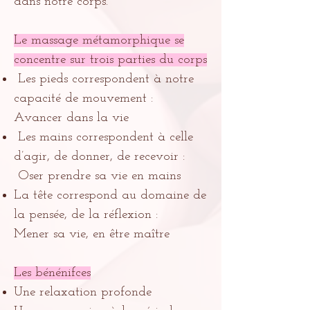
dans notre corps.
Le massage métamorphique se
concentre sur trois parties du corps
Les pieds correspondent à notre
capacité de mouvement :
Avancer dans la vie
Les mains correspondent à celle
d’agir, de donner, de recevoir :
Oser prendre sa vie en mains
La tête correspond au domaine de
la pensée, de la réflexion :
Mener sa vie, en être maître
Les bénénifces
Une relaxation profonde